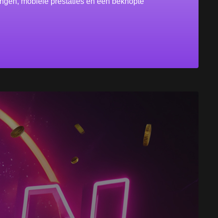
lingen, mobiele prestaties en een beknopte