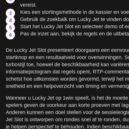
vereist.
Kies een stortingsmethode in de kassier en vo
Gebruik de zoekbalk om Lucky Jet te vinden d
Start het Lucky Jet Slot en selecteer demo of e
Pas de inzet aan, bekijk de regels en de uitbet
De Lucky Jet Slot presenteert doorgaans een eenvoudi
startknop en een resultaatveld voor overwinningen. S
turbostijl toe, hoewel de beschikbaarheid kan variëren
informatiepictogram dat regels opent, RTP-commentaa
schetst hoe uitkomsten worden gevormd, terwijl het m
snelheid en een helpoverzicht van timing en vermenig
Wanneer u Lucky Jet op 1win speelt, is het de moeit
spelers geven de voorkeur aan korte proeven met lag
Anderen kunnen een doel stellen voor de sessielengt
Jet Slot is ontworpen om rondes snel af te ronden, d
je helpen perspectief te behouden. Indien beschikbaa