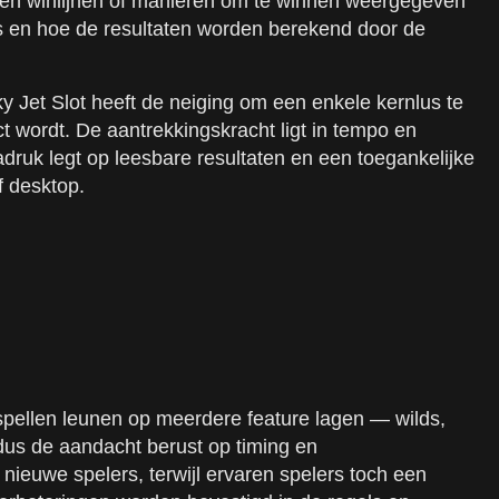
orden winlijnen of manieren om te winnen weergegeven
gers en hoe de resultaten worden berekend door de
 Jet Slot heeft de neiging om een enkele kernlus te
t wordt. De aantrekkingskracht ligt in tempo en
nadruk legt op leesbare resultaten en een toegankelijke
f desktop.
nospellen leunen op meerdere feature lagen — wilds,
us de aandacht berust op timing en
 nieuwe spelers, terwijl ervaren spelers toch een