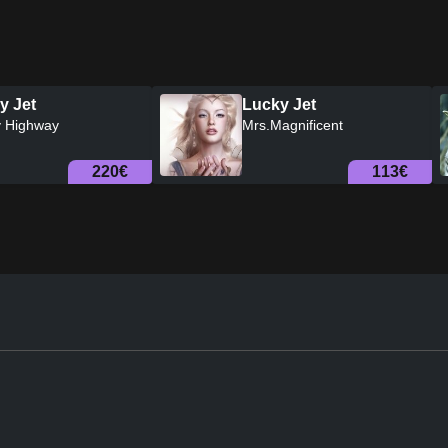
y Jet
Lucky Jet
tro
Rocky Highway
193€
220€