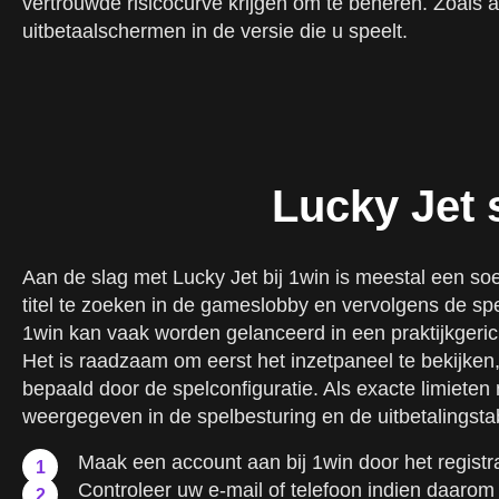
vertrouwde risicocurve krijgen om te beheren. Zoals 
uitbetaalschermen in de versie die u speelt.
Lucky Jet 
Aan de slag met Lucky Jet bij 1win is meestal een so
titel te zoeken in de gameslobby en vervolgens de sp
1win kan vaak worden gelanceerd in een praktijkgeric
Het is raadzaam om eerst het inzetpaneel te bekijke
bepaald door de spelconfiguratie. Als exacte limiete
weergegeven in de spelbesturing en de uitbetalingsta
Maak een account aan bij 1win door het registr
Controleer uw e-mail of telefoon indien daarom